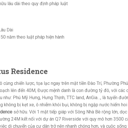
hữu lâu dài theo quy định pháp luật
Lâu Dài
heo luật pháp hiện hành
otus Residence
vô cùng chiến lược, tọa lạc ngay trên mặt tiền Đào Trí, Phường P
oạch lên đến 40M, Được mệnh danh là con đường tỷ đô, với các 
u như: Phú Mỹ Hưng, Hưng Thịnh, TTC land, AnGia…, là tuyến đườn
ông bị kẹt xe, ô nhiễm khói bụi, không bị ngập nước hiếm hoi của 
idence
sở hữu. Với 1 mặt tiếp giáp với Sông Nhà Bè rộng lớn, d
ường 24M kết nối với dự án Q7 Riverside với quy mô hơn 3500 căn
việc di chuyển của cư dân trở nên nhanh chóng hơn, và cuộc sốn