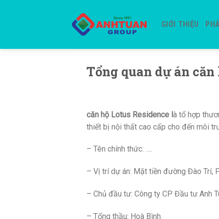
Skip
to
GIỚI THIỆU
PHÁ
content
Tổng quan dự án căn 
căn hộ Lotus Residence l
à tổ hợp thươn
thiết bị nội thất cao cấp cho đến môi t
– Tên chính thức: ….
– Vị trí dự án: Mặt tiền đường Đào Trí
– Chủ đầu tư: Công ty CP Đầu tư Anh T
– Tổng thầu: Hoà Bình.