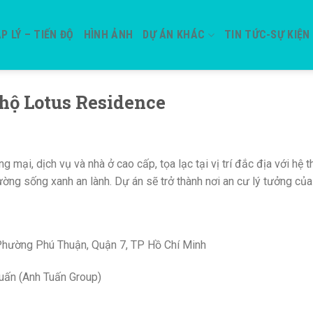
P LÝ – TIẾN ĐỘ
HÌNH ẢNH
DỰ ÁN KHÁC
TIN TỨC-SỰ KIỆN
hộ Lotus Residence
g mại, dịch vụ và nhà ở cao cấp, tọa lạc tại vị trí đắc địa với hệ 
rường sống xanh an lành. Dự án sẽ trở thành nơi an cư lý tưởng củ
, Phường Phú Thuận, Quận 7, TP Hồ Chí Minh
uấn (Anh Tuấn Group)