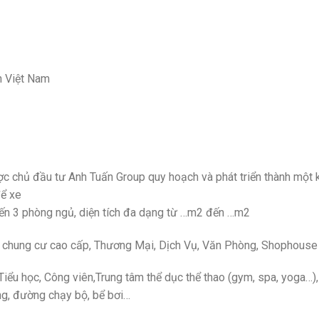
nh Việt Nam
c chủ đầu tư Anh Tuấn Group quy hoạch và phát triển thành một k
ể xe
ến 3 phòng ngủ, diện tích đa dạng từ …m2 đến …m2
 hộ chung cư cao cấp, Thương Mại, Dịch Vụ, Văn Phòng, Shophouse
Tiểu học, Công viên,Trung tâm thể dục thể thao (gym, spa, yoga
ng, đường chạy bộ, bể bơi…