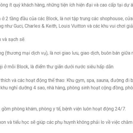
hông ít quý khách hàng, những tiện ích hiện đại và cao cấp tại dự 
 2 tầng đầu của các Block, là nơi tập trung các shophouse, cử
như Guci, Charles & Keith, Louis Vuitton và các khu vui chơi giải 
 và sạch sẽ.
(thương mại dịch vụ), là nơi giao lưu, giao dịch, buôn bán giữa
ji ở mỗi Block, là điểm thư giãn dưới nước siêu hấp dẫn.
thích và các hoạt động thể thao: Khu gym, spa, sauna, đường đi b
, khu nghỉ dưỡng 4 sao, nhà hàng, phòng sinh hoạt cộng đồng, phò
 gồm phòng khám, phòng y tế, bệnh viện luôn hoạt động 24/7.
 và tiểu học sẽ giúp các phụ huynh không phải lo về việc chăm s