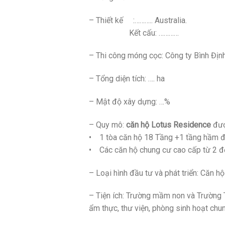
– Thiết kế :……….. Australia.
Kết cấu: …………
– Thi công móng cọc: Công ty Bình Đị
– Tổng diện tích: …. ha
– Mật độ xây dựng: …%
– Quy mô:
căn hộ Lotus Residence
đượ
• 1 tòa căn hộ 18 Tầng +1 tầng hầm đ
• Các căn hộ chung cư cao cấp từ 2 đ
– Loại hình đầu tư và phát triển: Căn
– Tiện ích: Trường mầm non và Trường 
ẩm thực, thư viện, phòng sinh hoạt chu