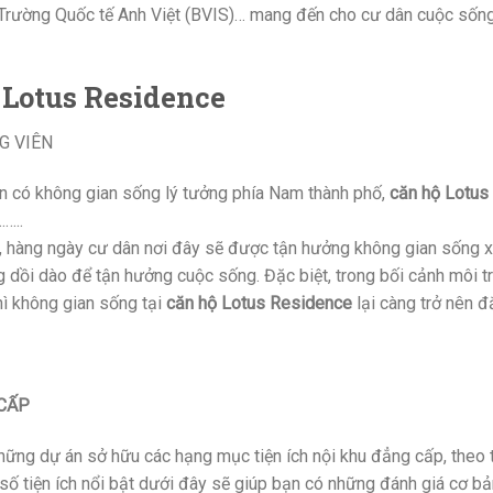
Trường Quốc tế Anh Việt (BVIS)… mang đến cho cư dân cuộc sống
 Lotus Residence
G VIÊN
n có không gian sống lý tưởng phía Nam thành phố,
căn hộ Lotus
……..
ư, hàng ngày cư dân nơi đây sẽ được tận hưởng không gian sống xa
 dồi dào để tận hưởng cuộc sống. Đặc biệt, trong bối cảnh môi t
hì không gian sống tại
căn hộ Lotus Residence
lại càng trở nên đắ
 CẤP
hững dự án sở hữu các hạng mục tiện ích nội khu đẳng cấp, theo 
 số tiện ích nổi bật dưới đây sẽ giúp bạn có những đánh giá cơ b