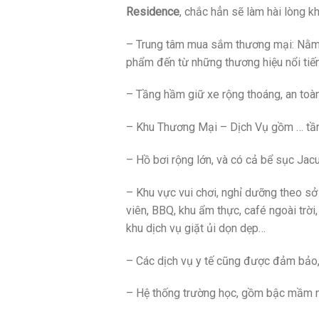
Residence
, chắc hẳn sẽ làm hài lòng k
– Trung tâm mua sắm thương mại: Nằm ở
phẩm đến từ những thương hiệu nổi tiếng 
– Tầng hầm giữ xe rộng thoáng, an toàn
– Khu Thương Mại – Dịch Vụ gồm … tầng 
– Hồ bơi rộng lớn, và có cả bể sục Jacu
– Khu vực vui chơi, nghỉ dưỡng theo sở 
viên, BBQ, khu ẩm thực, café ngoài trời
khu dịch vụ giặt ủi dọn dẹp…
– Các dịch vụ y tế cũng được đảm bảo,
– Hệ thống trường học, gồm bậc mầm non