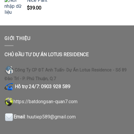
Nice Pant
$
39.00
GIỚI THIỆU
CHỦ ĐẦU TƯ DỰ ÁN LOTUS RESIDENCE
Công Ty CP ĐT Anh Tuấn- Dự Án Lotus Residence - Số 89
Đào Trí - P. Phú Thuận, Q.7
Hỗ trợ 24/7: 0903 928 589
https://b
atdongsan-quan7.com
Email
: huutiep589@gmail.com