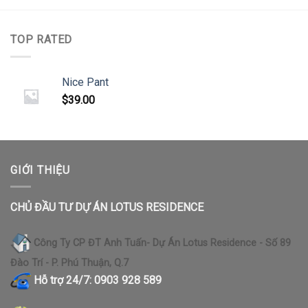
TOP RATED
Nice Pant
$
39.00
GIỚI THIỆU
CHỦ ĐẦU TƯ DỰ ÁN LOTUS RESIDENCE
Công Ty CP ĐT Anh Tuấn- Dự Án Lotus Residence - Số 89
Đào Trí - P. Phú Thuận, Q.7
Hỗ trợ 24/7: 0903 928 589