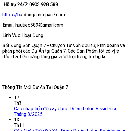
Hỗ trợ 24/7: 0903 928 589
https://b
atdongsan-quan7.com
Email
: huutiep589@gmail.com
Lĩnh Vực Hoạt Động
Bất Động Sản Quận 7 - Chuyên Tư Vấn đầu tư, kinh doanh và
phân phối các Dự Án tại Quận 7; Các Sản Phẩm tốt có vị trí
đắc địa, tiềm năng tăng giá vượt trội trong tương lai.
Thông Tin Mới Dự Án Tại Quận 7
17
Th3
Cập nhập tiến độ xây dựng Dự án Lotus Residence
Tháng 3/2025
13
Th11
Cập Nhập Tiến Độ Xây Dựng Dự Án Lotus Residence –