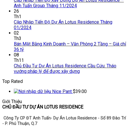
Cập Nhập Tiến Độ Xây Dựng Dự Án Lotus Residence –
Anh Tuấn Group Tháng 11/2024
26
Th1
Cập Nhập Tiến Độ Dự Án Lotus Residence Tháng
01/2024
02
Th3
Bán Mặt Bằng Kinh Doanh – Văn Phòng 2 Tầng – Giá chỉ
36 tỷ
08
Th11
Chủ Đầu Tư Dự Án Lotus Residence Cầu Cứu: Tháo
vướng pháp lý để được xây dựng
Top Rated
Nice Pant
$
39.00
Giới Thiệu
CHỦ ĐẦU TƯ DỰ ÁN LOTUS RESIDENCE
Công Ty CP ĐT Anh Tuấn- Dự Án Lotus Residence - Số 89 Đào Trí
- P. Phú Thuận, Q.7