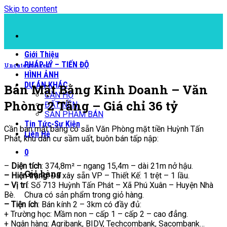
Skip to content
Giới Thiệu
PHÁP LÝ – TIẾN ĐỘ
Uncategorized
HÌNH ẢNH
DỰ ÁN KHÁC
Bán Mặt Bằng Kinh Doanh – Văn
CĂN HỘ
Phòng 2 Tầng – Giá chỉ 36 tỷ
ĐẤT NỀN
SẢN PHẨM BÁN
Tin Tức-Sự Kiện
Cần bán mặt bằng có sẵn Văn Phòng mặt tiền Huỳnh Tấn
Liên Hệ
Phát, khu dân cư sầm uất, buôn bán tấp nập:
0
–
Diện tích
: 374,8m² – ngang 15,4m – dài 21m nở hậu.
Giỏ hàng
– Hiện trạng:
Đã xây sẵn VP – Thiết Kế: 1 trệt – 1 lầu.
– Vị trí
: Số 713 Huỳnh Tấn Phát – Xã Phú Xuân – Huyện Nhà
Chưa có sản phẩm trong giỏ hàng.
Bè.
– Tiện ích
: Bán kính 2 – 3km có đầy đủ:
+ Trường học: Mầm non – cấp 1 – cấp 2 – cao đẳng.
+ Ngân hàng: Agribank, BIDV, Techcombank, Sacombank…