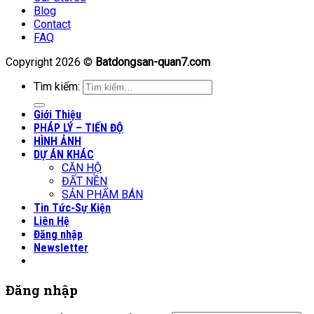
Blog
Contact
FAQ
Copyright 2026 ©
Batdongsan-quan7.com
Tìm kiếm:
Giới Thiệu
PHÁP LÝ – TIẾN ĐỘ
HÌNH ẢNH
DỰ ÁN KHÁC
CĂN HỘ
ĐẤT NỀN
SẢN PHẨM BÁN
Tin Tức-Sự Kiện
Liên Hệ
Đăng nhập
Newsletter
Đăng nhập