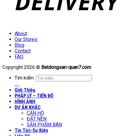
About
Our Stores
Blog
Contact
FAQ
Copyright 2026 ©
Batdongsan-quan7.com
Tìm kiếm:
Giới Thiệu
PHÁP LÝ – TIẾN ĐỘ
HÌNH ẢNH
DỰ ÁN KHÁC
CĂN HỘ
ĐẤT NỀN
SẢN PHẨM BÁN
Tin Tức-Sự Kiện