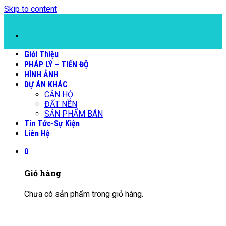
Skip to content
Giới Thiệu
PHÁP LÝ – TIẾN ĐỘ
HÌNH ẢNH
DỰ ÁN KHÁC
CĂN HỘ
ĐẤT NỀN
SẢN PHẨM BÁN
Tin Tức-Sự Kiện
Liên Hệ
0
Giỏ hàng
Chưa có sản phẩm trong giỏ hàng.