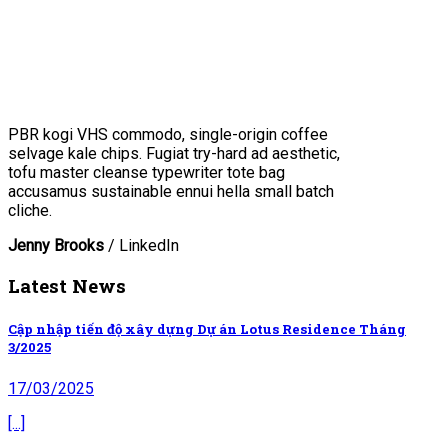
PBR kogi VHS commodo, single-origin coffee
selvage kale chips. Fugiat try-hard ad aesthetic,
tofu master cleanse typewriter tote bag
accusamus sustainable ennui hella small batch
cliche.
Jenny Brooks
/
LinkedIn
Latest News
Cập nhập tiến độ xây dựng Dự án Lotus Residence Tháng
3/2025
17/03/2025
[...]