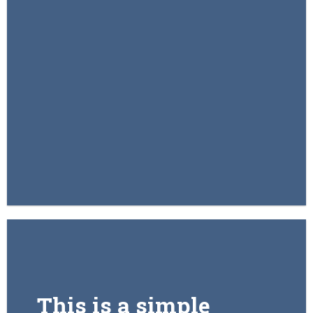
FEATURED VENDOR
Woo Vendor
Shop
SHOP NOW
This is a simple