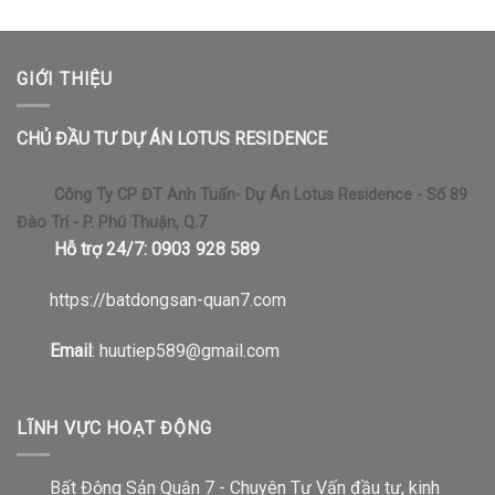
GIỚI THIỆU
CHỦ ĐẦU TƯ DỰ ÁN LOTUS RESIDENCE
Công Ty CP ĐT Anh Tuấn- Dự Án Lotus Residence - Số 89
Đào Trí - P. Phú Thuận, Q.7
Hỗ trợ 24/7: 0903 928 589
https://b
atdongsan-quan7.com
Email
: huutiep589@gmail.com
LĨNH VỰC HOẠT ĐỘNG
Bất Động Sản Quận 7 - Chuyên Tư Vấn đầu tư, kinh