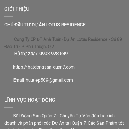
GIỚI THIỆU
CHỦ ĐẦU TƯ DỰ ÁN LOTUS RESIDENCE
Công Ty CP ĐT Anh Tuấn- Dự Án Lotus Residence - Số 89
Đào Trí - P. Phú Thuận, Q.7
Hỗ trợ 24/7: 0903 928 589
https://b
atdongsan-quan7.com
Email
: huutiep589@gmail.com
LĨNH VỰC HOẠT ĐỘNG
Bất Động Sản Quận 7 - Chuyên Tư Vấn đầu tư, kinh
doanh và phân phối các Dự Án tại Quận 7; Các Sản Phẩm tốt