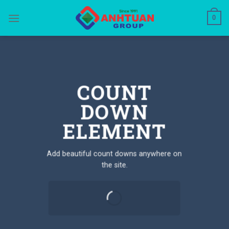
Skip
0
to
content
COUNT
DOWN
ELEMENT
Add beautiful count downs anywhere on
the site.