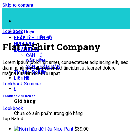
Skip to content
Lookbook
Giới Thiệu
PHÁP LÝ – TIẾN ĐỘ
Flat T-Shirt Company
HÌNH ẢNH
DỰ ÁN KHÁC
CĂN HỘ
ĐẤT NỀN
Lorem ipsum dolor sit amet, consectetuer adipiscing elit, sed
SẢN PHẨM BÁN
diam nonummy nibh euismod tincidunt ut laoreet dolore
Tin Tức-Sự Kiện
magna aliquam erat volutpat.
Liên Hệ
Lookbook Summer
0
Lookbook Summer
Giỏ hàng
Lookbook
Chưa có sản phẩm trong giỏ hàng.
Top Rated
Nice Pant
$
39.00