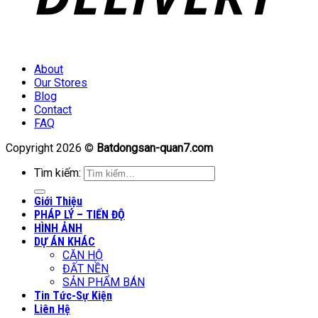
About
Our Stores
Blog
Contact
FAQ
Copyright 2026 ©
Batdongsan-quan7.com
Tìm kiếm:
Giới Thiệu
PHÁP LÝ – TIẾN ĐỘ
HÌNH ẢNH
DỰ ÁN KHÁC
CĂN HỘ
ĐẤT NỀN
SẢN PHẨM BÁN
Tin Tức-Sự Kiện
Liên Hệ