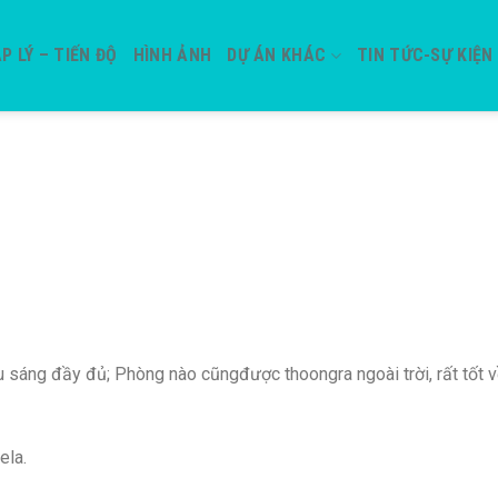
P LÝ – TIẾN ĐỘ
HÌNH ẢNH
DỰ ÁN KHÁC
TIN TỨC-SỰ KIỆN
ếu sáng đầy đủ; Phòng nào cũngđược thoongra ngoài trời, rất tốt 
ela.