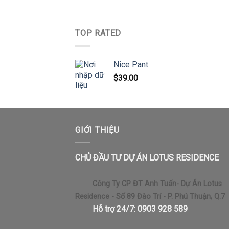
TOP RATED
Nice Pant
$
39.00
GIỚI THIỆU
CHỦ ĐẦU TƯ DỰ ÁN LOTUS RESIDENCE
Công Ty CP ĐT Anh Tuấn- Dự Án Lotus
Residence - Số 89 Đào Trí - P. Phú Thuận, Q.7
Hỗ trợ 24/7: 0903 928 589