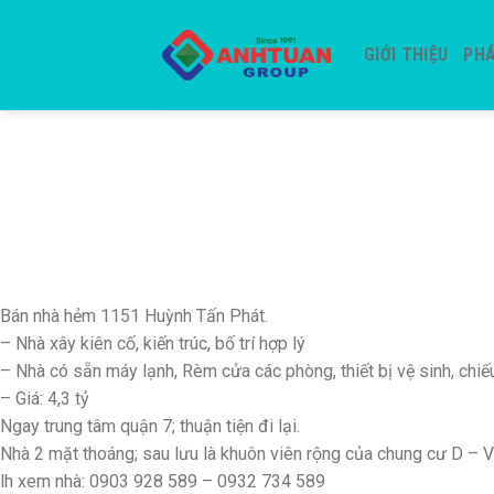
Skip
to
GIỚI THIỆU
PHÁ
content
Bán nhà hẻm 1151 Huỳnh Tấn Phát.
– Nhà xây kiên cố, kiến trúc, bố trí hợp lý
– Nhà có sẵn máy lạnh, Rèm cửa các phòng, thiết bị vệ sinh, chi
– Giá: 4,3 tỷ
Ngay trung tâm quận 7; thuận tiện đi lại.
Nhà 2 mặt thoáng; sau lưu là khuôn viên rộng của chung cư D – V
lh xem nhà: 0903 928 589 – 0932 734 589