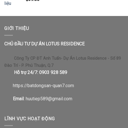
GIỚI THIỆU
CHỦ ĐẦU TƯ DỰ ÁN LOTUS RESIDENCE
Công Ty CP ĐT Anh Tuấn- Dự Án Lotus Residence - Số 89
Đào Trí - P. Phú Thuận, Q.7
Hỗ trợ 24/7: 0903 928 589
https://b
atdongsan-quan7.com
Email
: huutiep589@gmail.com
LĨNH VỰC HOẠT ĐỘNG