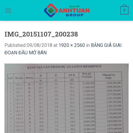
Skip
0
to
content
IMG_20151107_200238
Published
09/08/2018
at
1920 × 2560
in
BẢNG GIÁ GIAI
ĐOẠN ĐẦU MỞ BÁN