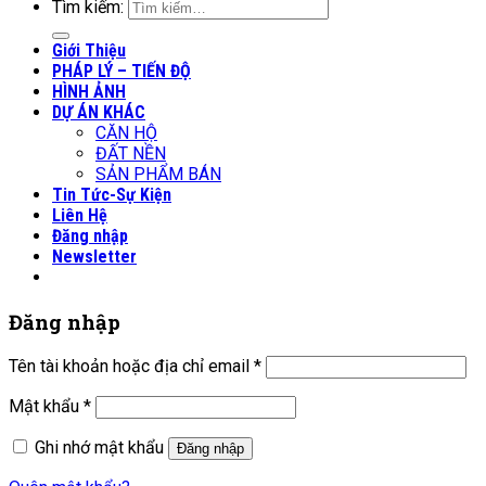
Tìm kiếm:
Giới Thiệu
PHÁP LÝ – TIẾN ĐỘ
HÌNH ẢNH
DỰ ÁN KHÁC
CĂN HỘ
ĐẤT NỀN
SẢN PHẨM BÁN
Tin Tức-Sự Kiện
Liên Hệ
Đăng nhập
Newsletter
Đăng nhập
Tên tài khoản hoặc địa chỉ email
*
Mật khẩu
*
Ghi nhớ mật khẩu
Đăng nhập