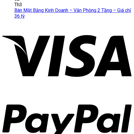
Th3
Bán Mặt Bằng Kinh Doanh – Văn Phòng 2 Tầng – Giá chỉ
36 tỷ