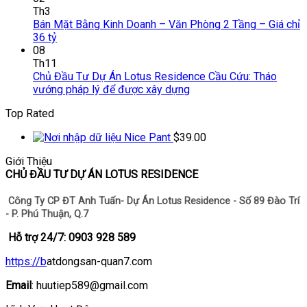
Th3
Bán Mặt Bằng Kinh Doanh – Văn Phòng 2 Tầng – Giá chỉ
36 tỷ
08
Th11
Chủ Đầu Tư Dự Án Lotus Residence Cầu Cứu: Tháo
vướng pháp lý để được xây dựng
Top Rated
Nice Pant
$
39.00
Giới Thiệu
CHỦ ĐẦU TƯ DỰ ÁN LOTUS RESIDENCE
Công Ty CP ĐT Anh Tuấn- Dự Án Lotus Residence - Số 89 Đào Trí
- P. Phú Thuận, Q.7
Hỗ trợ 24/7: 0903 928 589
https://b
atdongsan-quan7.com
Email
: huutiep589@gmail.com