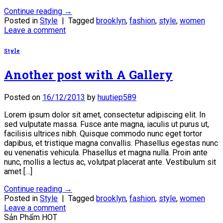
Continue reading
→
Posted in
Style
|
Tagged
brooklyn
,
fashion
,
style
,
women
Leave a comment
Style
Another post with A Gallery
Posted on
16/12/2013
by
huutiep589
Lorem ipsum dolor sit amet, consectetur adipiscing elit. In
sed vulputate massa. Fusce ante magna, iaculis ut purus ut,
facilisis ultrices nibh. Quisque commodo nunc eget tortor
dapibus, et tristique magna convallis. Phasellus egestas nunc
eu venenatis vehicula. Phasellus et magna nulla. Proin ante
nunc, mollis a lectus ac, volutpat placerat ante. Vestibulum sit
amet […]
Continue reading
→
Posted in
Style
|
Tagged
brooklyn
,
fashion
,
style
,
women
Leave a comment
Sản Phẩm HOT