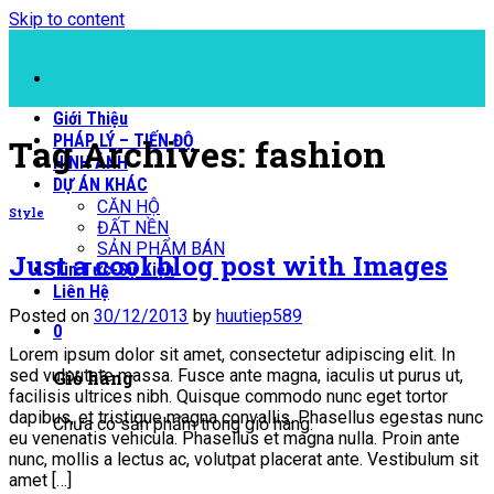
Skip to content
Giới Thiệu
PHÁP LÝ – TIẾN ĐỘ
Tag Archives:
fashion
HÌNH ẢNH
DỰ ÁN KHÁC
CĂN HỘ
Style
ĐẤT NỀN
SẢN PHẨM BÁN
Just a cool blog post with Images
Tin Tức-Sự Kiện
Liên Hệ
Posted on
30/12/2013
by
huutiep589
0
Lorem ipsum dolor sit amet, consectetur adipiscing elit. In
sed vulputate massa. Fusce ante magna, iaculis ut purus ut,
Giỏ hàng
facilisis ultrices nibh. Quisque commodo nunc eget tortor
dapibus, et tristique magna convallis. Phasellus egestas nunc
Chưa có sản phẩm trong giỏ hàng.
eu venenatis vehicula. Phasellus et magna nulla. Proin ante
nunc, mollis a lectus ac, volutpat placerat ante. Vestibulum sit
amet […]