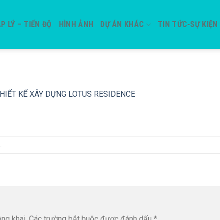
P LÝ – TIẾN ĐỘ
HÌNH ẢNH
DỰ ÁN KHÁC
TIN TỨC-SỰ KIỆN
HIẾT KẾ XÂY DỰNG LOTUS RESIDENCE
.
ng khai.
Các trường bắt buộc được đánh dấu
*