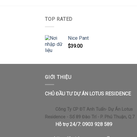
TOP RATED
Nice Pant
$
39.00
GIỚI THIỆU
CHỦ ĐẦU TƯ DỰ ÁN LOTUS RESIDENCE
Công Ty CP ĐT Anh Tuấn- Dự Án Lotus
Residence - Số 89 Đào Trí - P. Phú Thuận, Q.7
Hỗ trợ 24/7: 0903 928 589