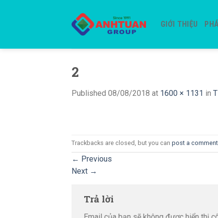
Skip
to
GIỚI THIỆU
PHÁ
content
2
Published
08/08/2018
at
1600 × 1131
in
T
Trackbacks are closed, but you can
post a comment
←
Previous
Next
→
Trả lời
Email của bạn sẽ không được hiển thị cô