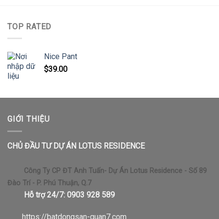
TOP RATED
Nice Pant
$
39.00
GIỚI THIỆU
CHỦ ĐẦU TƯ DỰ ÁN LOTUS RESIDENCE
Công Ty CP ĐT Anh Tuấn- Dự Án Lotus Residence - Số 89
Đào Trí - P. Phú Thuận, Q.7
Hỗ trợ 24/7: 0903 928 589
https://b
atdongsan-quan7.com