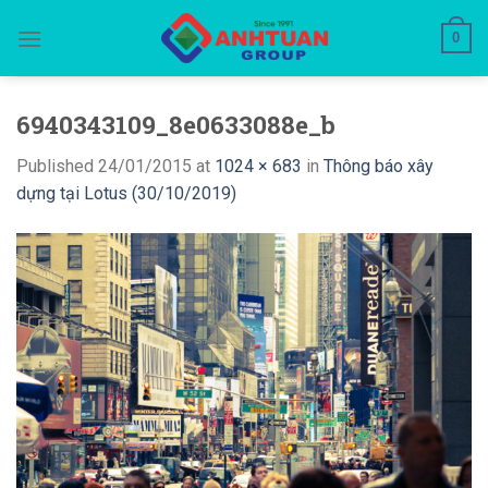
Skip
0
to
content
6940343109_8e0633088e_b
Published
24/01/2015
at
1024 × 683
in
Thông báo xây
dựng tại Lotus (30/10/2019)