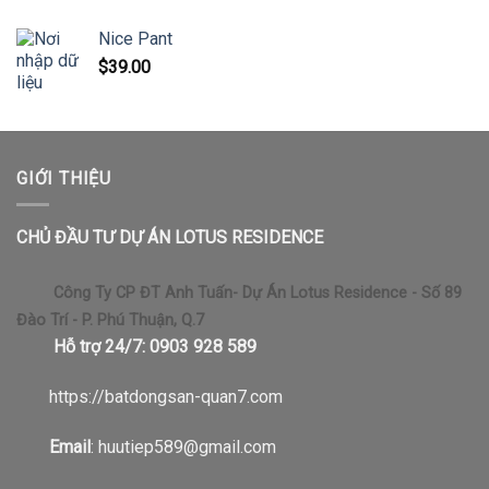
Nice Pant
$
39.00
GIỚI THIỆU
CHỦ ĐẦU TƯ DỰ ÁN LOTUS RESIDENCE
Công Ty CP ĐT Anh Tuấn- Dự Án Lotus Residence - Số 89
Đào Trí - P. Phú Thuận, Q.7
Hỗ trợ 24/7: 0903 928 589
https://b
atdongsan-quan7.com
Email
: huutiep589@gmail.com