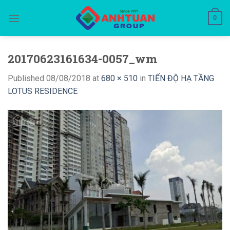
Skip
0
to
content
20170623161634-0057_wm
Published
08/08/2018
at
680 × 510
in
TIẾN ĐỘ HẠ TẦNG
LOTUS RESIDENCE