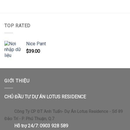
TOP RATED
Nice Pant
$
39.00
GIỚI THIỆU
CHỦ ĐẦU TƯ DỰ ÁN LOTUS RESIDENCE
Công Ty CP ĐT Anh Tuấn- Dự Án Lotus Residence - Số 89
Đào Trí - P. Phú Thuận, Q.7
Hỗ trợ 24/7: 0903 928 589