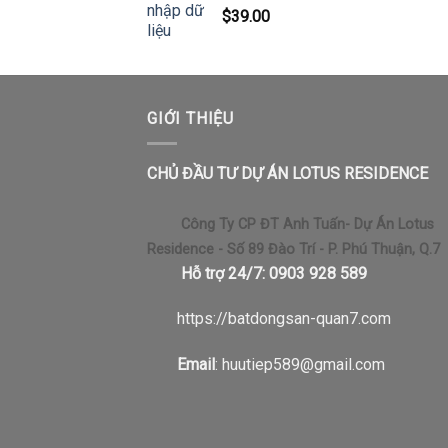
$
39.00
GIỚI THIỆU
CHỦ ĐẦU TƯ DỰ ÁN LOTUS RESIDENCE
Công Ty CP ĐT Anh Tuấn- Dự Án Lotus
Residence - Số 89 Đào Trí - P. Phú Thuận, Q.7
Hỗ trợ 24/7: 0903 928 589
https://b
atdongsan-quan7.com
Email
: huutiep589@gmail.com