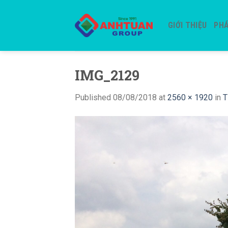
Skip
to
GIỚI THIỆU
PHÁ
content
IMG_2129
Published
08/08/2018
at
2560 × 1920
in
T