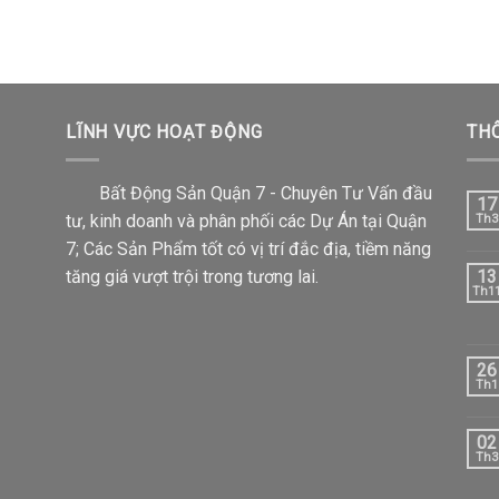
LĨNH VỰC HOẠT ĐỘNG
THÔ
Bất Động Sản Quận 7 - Chuyên Tư Vấn đầu
17
tư, kinh doanh và phân phối các Dự Án tại Quận
Th3
7; Các Sản Phẩm tốt có vị trí đắc địa, tiềm năng
tăng giá vượt trội trong tương lai.
13
Th1
26
Th1
02
Th3